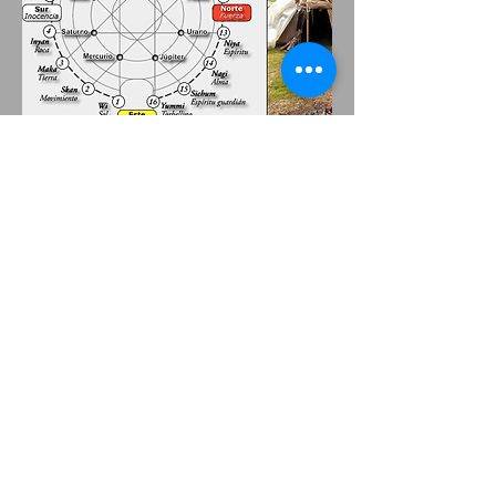
Beneficios del temazcal
Depura las vías respiratorias y el aparato
digestivo.
Tonifica el sistema nervioso.
Ayuda en problemas óseos, musculares y
gineco-obstétricos.
Ayuda a relajarse profundamente.
Combate el insomnio y los estados
depresivos y nerviosos alterados.
Tonifica la piel
Alivia las molestias pre-menstruales.
Ayuda a combatir sinusitis.
Hidrata, sana y regenera la piel
Hidrata el cabello.
Beneficia la circulación sanguínea
Ayuda a bajar de peso.
Puede utilizarse con fines afrodisíacos.
Desvanece las cicatrices.
Ayuda en trastornos hepáticos.
Ayuda a liberar emociones contenidas.
Ayuda a combatir la artritis.
Oxigena la piel.
Combate infecciones.