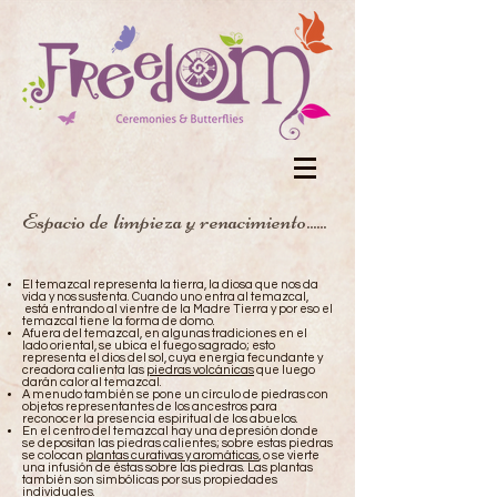
Espacio de limpieza y renacimiento......
El temazcal representa la tierra, la diosa que nos da
vida y nos sustenta. Cuando uno entra al temazcal,
está entrando al vientre de la Madre Tierra y por eso el
temazcal tiene la forma de domo.
Afuera del temazcal, en algunas tradiciones en el
lado oriental, se ubica el fuego sagrado; esto
representa el dios del sol, cuya energía fecundante y
creadora calienta las
piedras volcánicas
que luego
darán calor al temazcal.
A menudo también se pone un círculo de piedras con
objetos representantes de los ancestros para
reconocer la presencia espiritual de los abuelos.
En el centro del temazcal hay una depresión donde
se depositan las piedras calientes; sobre estas piedras
se colocan
plantas curativas y aromáticas
, o se vierte
una infusión de éstas sobre las piedras. Las plantas
también son simbólicas por sus propiedades
individuales.