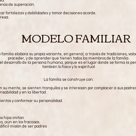
va.
anas de superación.
r fortalezas y debilidades y tomar decisiones acorde.
resa.
MODELO FAMILIAR
amilia elabora su propia variante, en general, a través de tradiciones, valo
proceder, y de aprender que tienen todos los miembros de la familia.
l desarrollo de la persona humana, porque es el lugar donde se forma la per
también lo físico y lo espiritual
La familia se construye con:
an su mente, se sienten tranquilos y se interesan por complacer a sus padres
nsabilidad y en la libertad.
ientos y conformar su personalidad.
s hijos imitan.
da, aún en los fracasos.
ifícil misión de ser padres