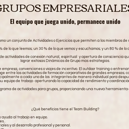
GRUPOS EMPRESARIALE
El equipo que juega unido, permanece unido
mo un conjunto de Actividades o Ejercicios que permiten a los miembros de 
 de lo que leemos; un 30 % de lo que vemos y escuchamos; y un 80 % de l
e actividades de conexión natural, espiritual y apertura de consciencia qu
lograr exitosas Dinámicas de Grupo mas estrategias.
empresa, convenciones o viajes de incentivo. El outdoor training o entrenam
 entre las actividades de formación corporativas de grandes empresas; co
incipalmente a cada uno de los integrantes de manera individual para desp
su equipo de trabajo aperturando la capacidad de rendimiento y coordinació
grama de actividades para grupos, proporcionando una nueva herramienta 
¿Qué beneficios tiene el Team Building?
 ayuda al trabajo en equipo.
s..
es y al desarrollo profesional y personal.